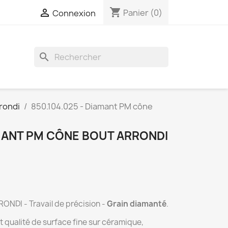
shopping_cart

Panier
(0)
Connexion
search
rrondi
850.104.025 - Diamant PM cône
AMANT PM CÔNE BOUT ARRONDI
DI - Travail de précision -
Grain diamanté
.
t qualité de surface fine sur céramique,