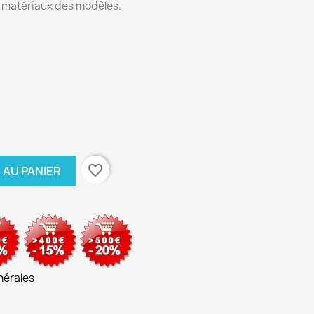
 matériaux des modèles.
favorite_border
 AU PANIER
nérales