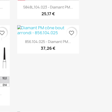
Aperçu rapide

..
5848L.104.023 - Diamant PM...
25,17 €
vorite_border
favorite_border
Aperçu rapide

856.104.025 - Diamant PM...
37,26 €
.