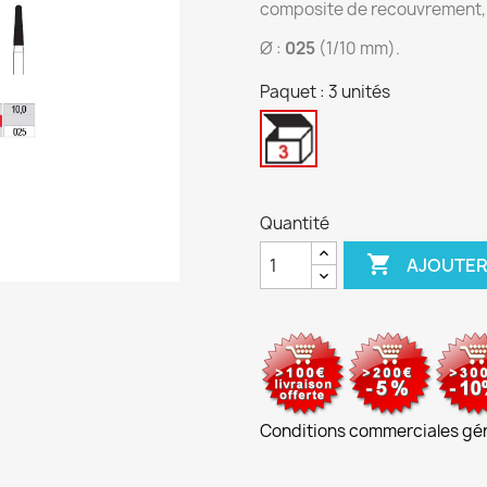
composite de recouvrement,
Ø :
025
(1/10 mm).
Paquet : 3 unités
3
unités
Quantité

AJOUTER
Conditions commerciales gé