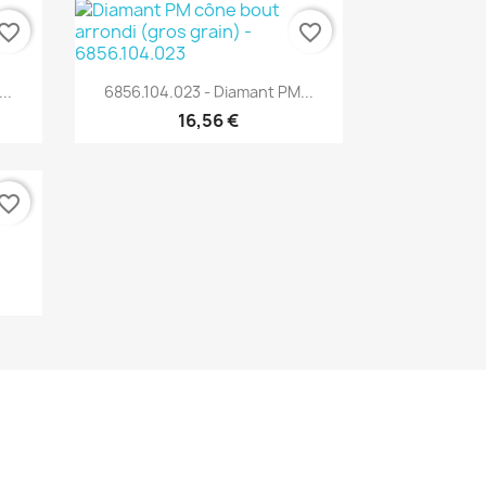
vorite_border
favorite_border
Aperçu rapide

..
6856.104.023 - Diamant PM...
16,56 €
vorite_border