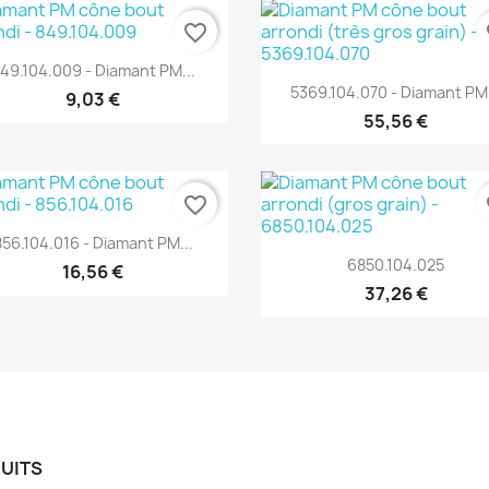
favorite_border
fa
Aperçu rapide

49.104.009 - Diamant PM...
Aperçu rapide

5369.104.070 - Diamant PM.
9,03 €
55,56 €
favorite_border
fa
Aperçu rapide

856.104.016 - Diamant PM...
Aperçu rapide

6850.104.025
16,56 €
37,26 €
UITS