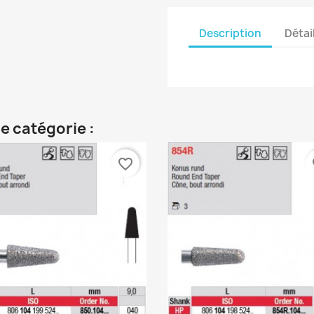
Description
Détai
e catégorie :
favorite_border
fa