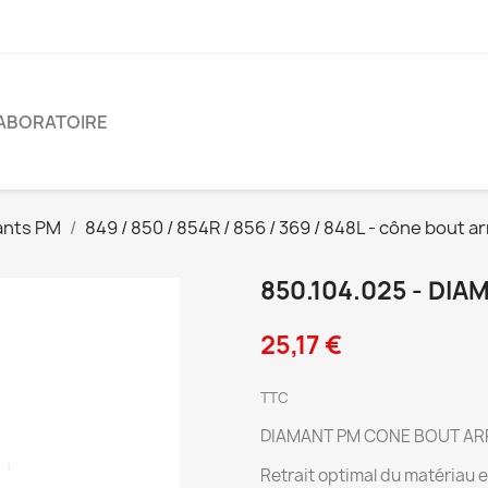
ABORATOIRE
ants PM
849 / 850 / 854R / 856 / 369 / 848L - cône bout a
850.104.025 - DI
25,17 €
TTC
DIAMANT PM CONE BOUT ARRON
Retrait optimal du matériau e