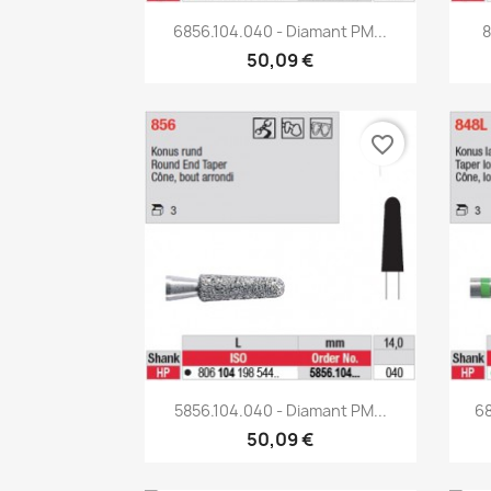
Aperçu rapide

6856.104.040 - Diamant PM...
8
50,09 €
favorite_border
Aperçu rapide

5856.104.040 - Diamant PM...
68
50,09 €