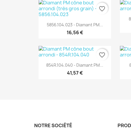
favorite_border
8
Aperçu rapide

5856.104.023 - Diamant PM...
16,56 €
favorite_border
Aperçu rapide

854R.104.040 - Diamant PM...
41,57 €
NOTRE SOCIÉTÉ
PROD