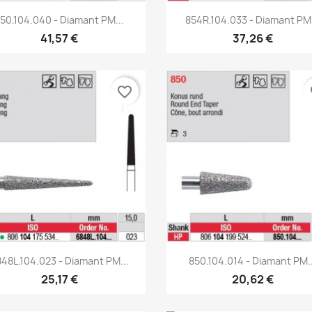
Aperçu rapide
Aperçu rapide


50.104.040 - Diamant PM...
854R.104.033 - Diamant PM.
41,57 €
37,26 €
favorite_border
fa
Aperçu rapide
Aperçu rapide


48L.104.023 - Diamant PM...
850.104.014 - Diamant PM..
25,17 €
20,62 €