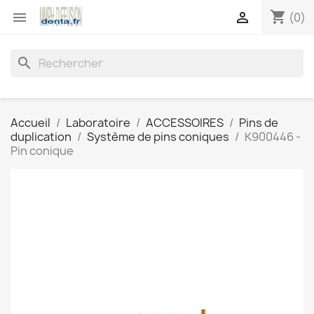
shopping_cart


(0)
search
Accueil
Laboratoire
ACCESSOIRES
Pins de
duplication
Système de pins coniques
K900446 -
Pin conique