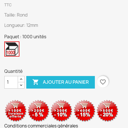
TTC
Taille: Rond
Longueur: 12mm
Paquet : 1000 unités
1000
unités
Quantité

favorite_border
AJOUTER AU PANIER
Conditions commerciales générales