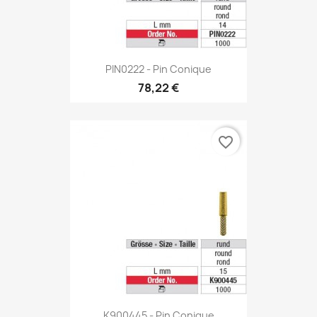
PIN0222 - Pin Conique
78,22 €
favorite_border
K900445 - Pin Conique