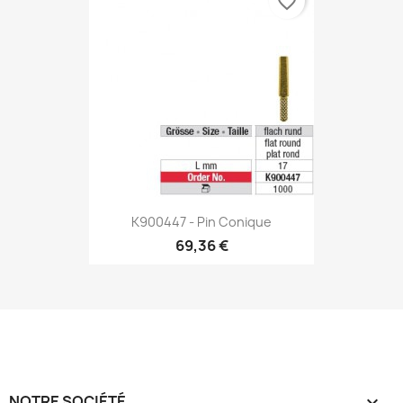
favorite_border
K900447 - Pin Conique
69,36 €
NOTRE SOCIÉTÉ
