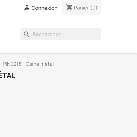
shopping_cart

Panier
(0)
Connexion
search
PIN0218 - Gaine métal
ÉTAL