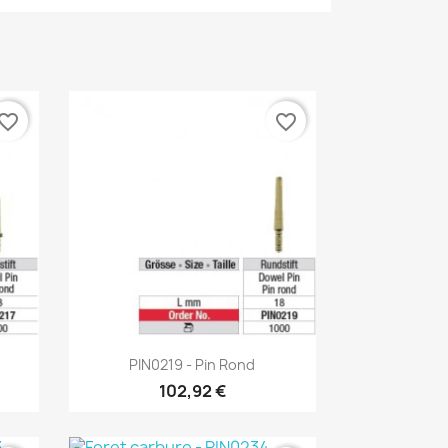
vorite_border
favorite_border
Aperçu rapide

PIN0219 - Pin Rond
102,92 €