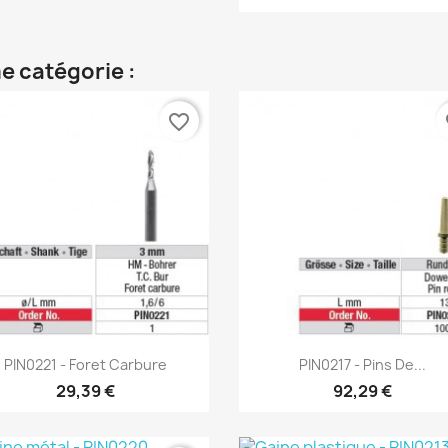
e catégorie :
favorite_border
fa
Aperçu rapide
Aperçu rapide


PIN0221 - Foret Carbure
PIN0217 - Pins De...
29,39 €
92,29 €