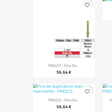
favorite_border
Aperçu rapide

PIN0211 - Pins De...
56,64 €
favorite_border
Aperçu rapide

PIN0212 - Pins De...
P
56,64 €