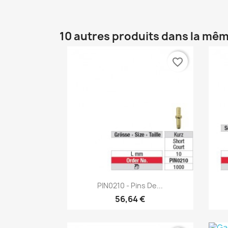
10 autres produits dans la mêm
favorite_border
Aperçu rapide

PIN0210 - Pins De...
56,64 €