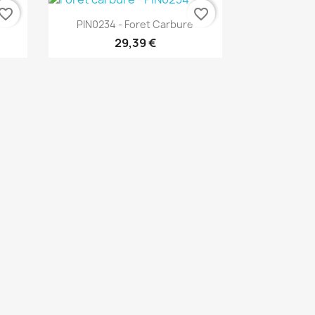
vorite_border
favorite_border
Aperçu rapide

e
PIN0234 - Foret Carbure
29,39 €