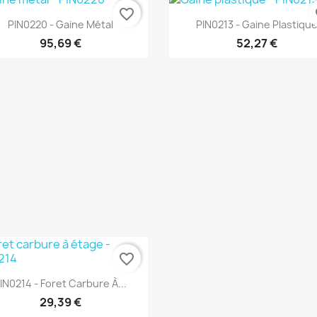
favorite_border
fa
Aperçu rapide
Aperçu rapide


PIN0220 - Gaine Métal
PIN0213 - Gaine Plastiqu
95,69 €
52,27 €
favorite_border
Aperçu rapide

IN0214 - Foret Carbure À...
29,39 €