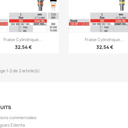
Aperçu rapide
Aperçu rapide


Fraise Cylindrique,...
Fraise Cylindrique,...
32,54 €
32,54 €
ge 1-2 de 2 article(s)
UITS
ions commerciales
ogues Edenta