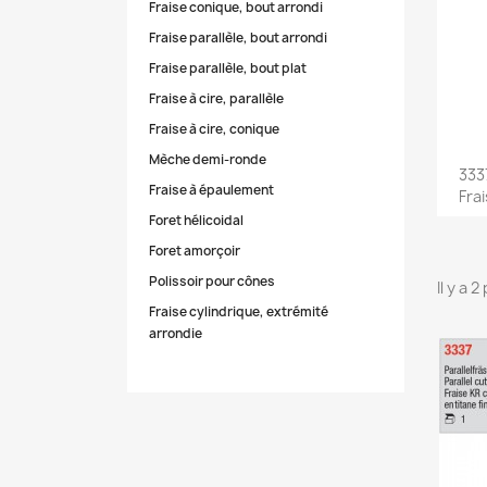
Fraise conique, bout arrondi
Fraise parallèle, bout arrondi
Fraise parallèle, bout plat
Fraise à cire, parallèle
Fraise à cire, conique
Mèche demi-ronde
333
Fraise à épaulement
Fra
Foret hélicoidal
Foret amorçoir
Polissoir pour cônes
Il y a 
Fraise cylindrique, extrémité
arrondie