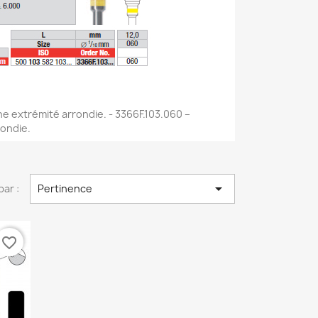
ne extrémité arrondie. - 3366F.103.060 –
rondie.

par :
Pertinence
favorite_border