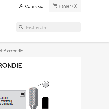
shopping_cart

Panier
(0)
Connexion
search
mité arrondie
RRONDIE