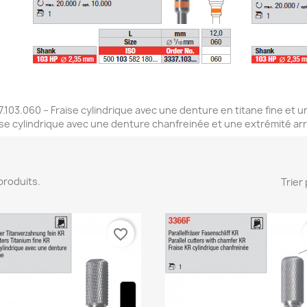
7.103.060 – Fraise cylindrique avec une denture en titane fine et u
ise cylindrique avec une denture chanfreinée et une extrémité ar
2 produits.
Trier 
favorite_border