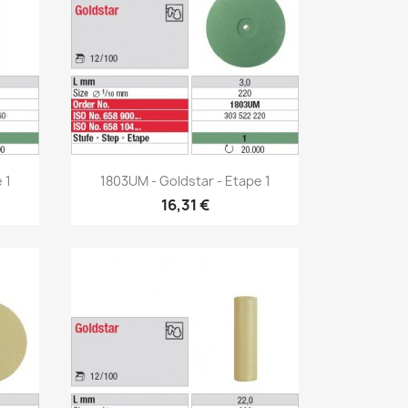
Aperçu rapide

 1
1803UM - Goldstar - Etape 1
16,31 €