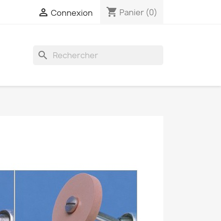
shopping_cart

Panier
(0)
Connexion
search