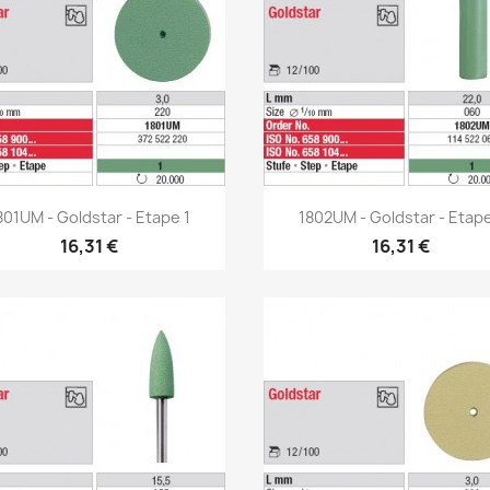
Aperçu rapide
Aperçu rapide


801UM - Goldstar - Etape 1
1802UM - Goldstar - Etape
16,31 €
16,31 €