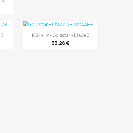
Aperçu rapide

 3
18244HP - Goldstar - Etape 3
33,26 €