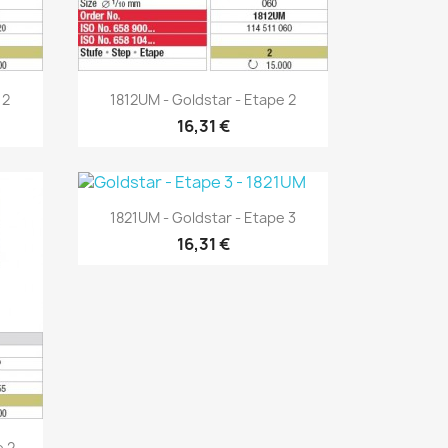
Aperçu rapide

 2
1812UM - Goldstar - Etape 2
16,31 €
Aperçu rapide

1821UM - Goldstar - Etape 3
16,31 €
e 2