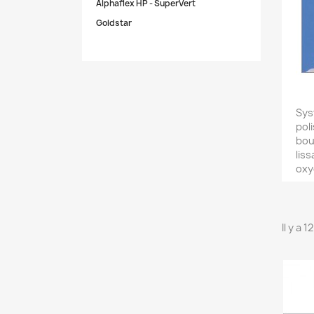
Alphaflex HP - SuperVert
Goldstar
Sys
pol
bou
lis
oxy
Il y a 