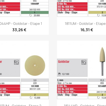
Aperçu rapide
Aperçu rapide


044HP - Goldstar - Etape 1
1811UM - Goldstar - Etape
33,26 €
16,31 €
Aperçu rapide
Aperçu rapide


813UM - Goldstar - Etape 2
18144HP - Goldstar - Etap