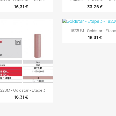
16,31 €
33,26 €
Aperçu rapide

1823UM - Goldstar - Etape
16,31 €
Aperçu rapide

822UM - Goldstar - Etape 3
16,31 €