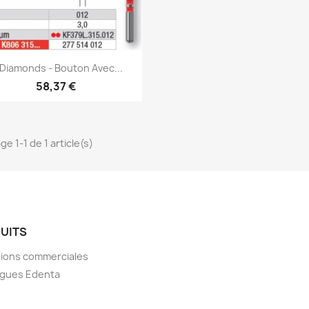
Aperçu rapide

Diamonds - Bouton Avec...
58,37 €
ge 1-1 de 1 article(s)
UITS
ions commerciales
ogues Edenta