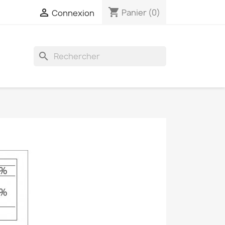
shopping_cart

Panier
(0)
Connexion
search