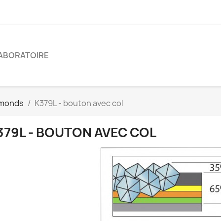
ABORATOIRE
amonds
K379L - bouton avec col
379L - BOUTON AVEC COL