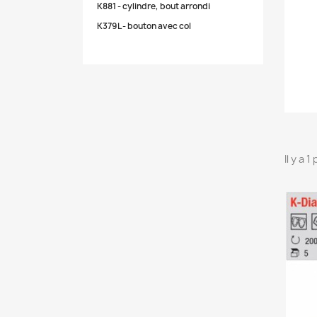
K881 - cylindre, bout arrondi
K379L - bouton avec col
Il y a 1