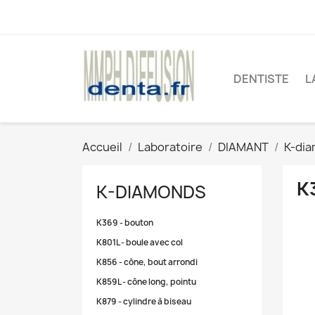
DENTISTE
L
Accueil
Laboratoire
DIAMANT
K-di
K
K-DIAMONDS
K369 - bouton
K801L - boule avec col
K856 - cône, bout arrondi
K859L - cône long, pointu
K879 - cylindre à biseau