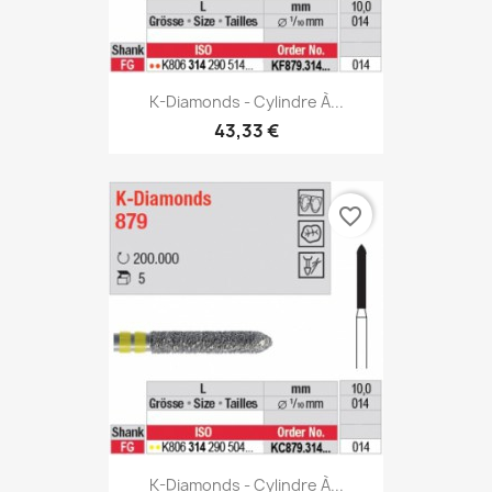
K-Diamonds - Cylindre À...
43,33 €
favorite_border
K-Diamonds - Cylindre À...