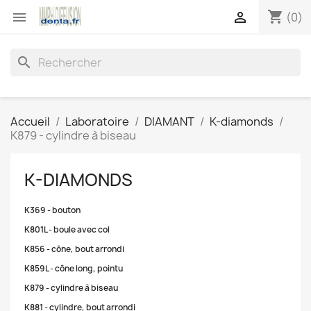
shopping_cart


(0)
search
Accueil
Laboratoire
DIAMANT
K-diamonds
K879 - cylindre à biseau
K-DIAMONDS
K369 - bouton
K801L - boule avec col
K856 - cône, bout arrondi
K859L - cône long, pointu
K879 - cylindre à biseau
K881 - cylindre, bout arrondi