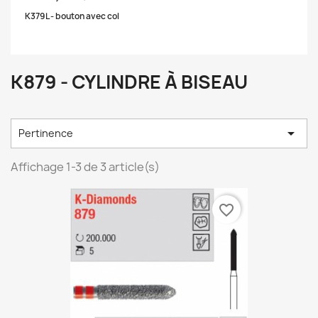
K379L - bouton avec col
K879 - CYLINDRE À BISEAU

Pertinence
Affichage 1-3 de 3 article(s)
favorite_border