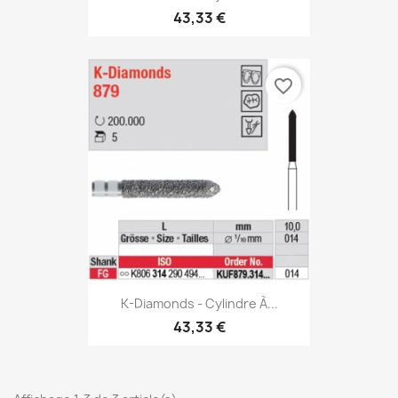
43,33 €
favorite_border
K-Diamonds - Cylindre À...
43,33 €