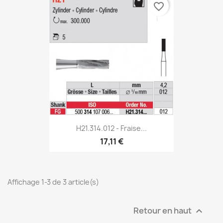
favorite_border
H21.314.012 - Fraise...
17,11 €
Affichage 1-3 de 3 article(s)
Retour en haut
