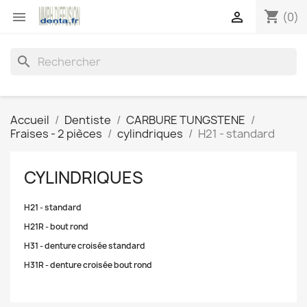
shopping_cart


(0)
search
Accueil
Dentiste
CARBURE TUNGSTENE
Fraises - 2 pièces
cylindriques
H21 - standard
CYLINDRIQUES
H21 - standard
H21R - bout rond
H31 - denture croisée standard
H31R - denture croisée bout rond