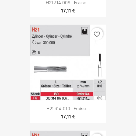
H21.314.009 - Fraise...
17,11 €
favorite_border
H21.314.010 - Fraise...
17,11 €