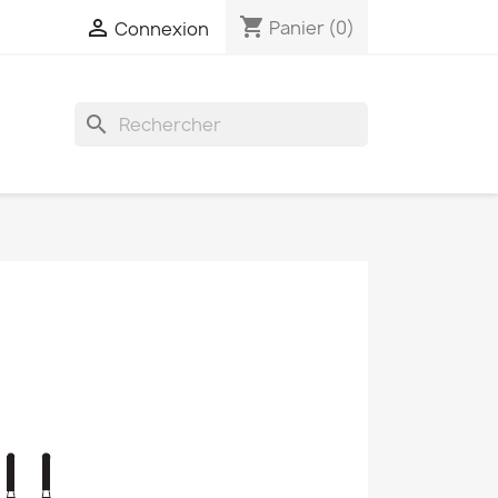
shopping_cart

Panier
(0)
Connexion
search