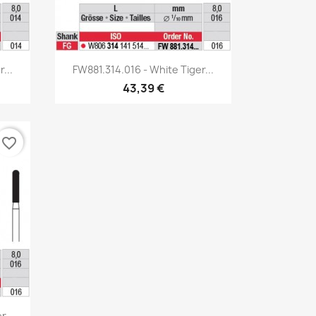
Aperçu rapide

...
FW881.314.016 - White Tiger...
43,39 €
favorite_border
r...