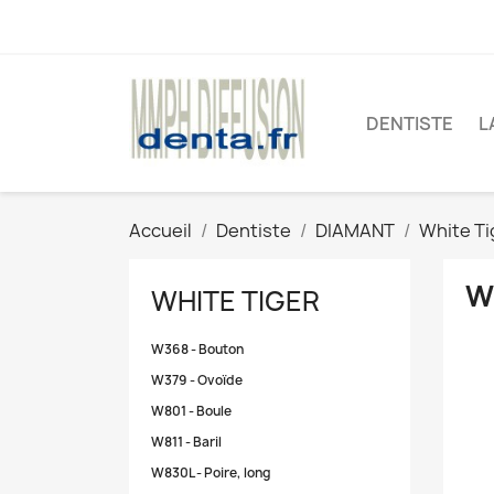
DENTISTE
L
Accueil
Dentiste
DIAMANT
White Ti
W
WHITE TIGER
W368 - Bouton
W379 - Ovoïde
W801 - Boule
W811 - Baril
W830L - Poire, long