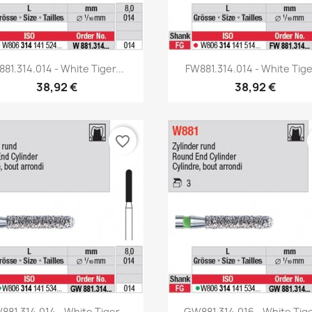
Aperçu rapide
Aperçu rapide


81.314.014 - White Tiger...
FW881.314.014 - White Tiger
38,92 €
38,92 €
favorite_border
Aperçu rapide
Aperçu rapide


81.314.014 - White Tiger...
GW881.314.016 - White Tige