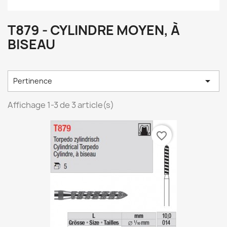
T879 - CYLINDRE MOYEN, À
BISEAU

Pertinence
Affichage 1-3 de 3 article(s)
favorite_border