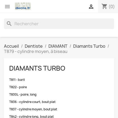
shopping_cart


(0)
search
Accueil
Dentiste
DIAMANT
Diamants Turbo
T879 - cylindre moyen, à biseau
DIAMANTS TURBO
T811 - baril
T822 - poire
T830L - poire, long
T836 - cylindre court, bout plat
T837 - cylindre moyen, bout plat
T842 - cylindre long, bout plat