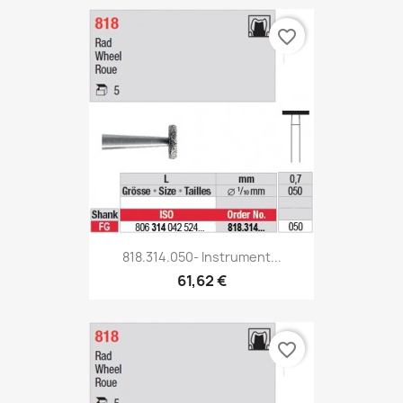
favorite_border
818.314.050- Instrument...
61,62 €
favorite_border