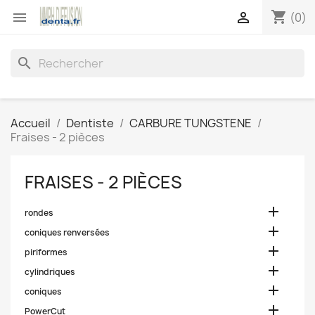
shopping_cart


(0)
search
Accueil
Dentiste
CARBURE TUNGSTENE
Fraises - 2 pièces
FRAISES - 2 PIÈCES

rondes

coniques renversées

piriformes

cylindriques

coniques

PowerCut