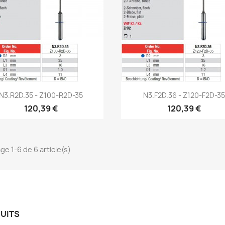
Aperçu rapide
Aperçu rapide


N3.R2D.35 - Z100-R2D-35
N3.F2D.36 - Z120-F2D-35
120,39 €
120,39 €
ge 1-6 de 6 article(s)
UITS