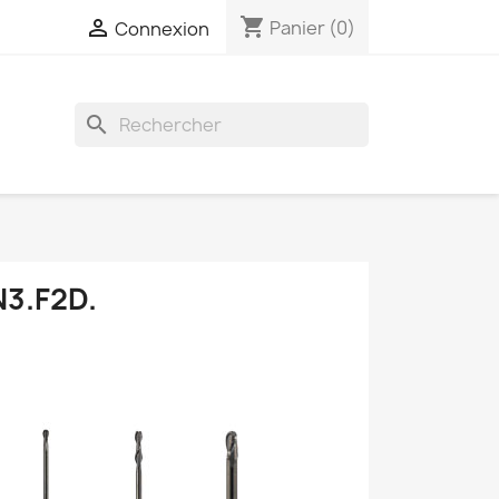
shopping_cart

Panier
(0)
Connexion
search
N3.F2D.