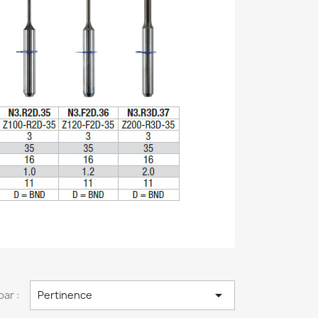

par :
Pertinence