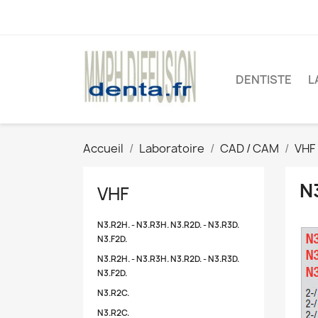
DENTISTE
L
Accueil
Laboratoire
CAD / CAM
VHF
N
VHF
N3.R2H. - N3.R3H. N3.R2D. - N3.R3D.
N3.F2D.
N3.R2H. - N3.R3H. N3.R2D. - N3.R3D.
N3.F2D.
N3.R2C.
N3.R2C.