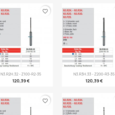
favorite_border
Aperçu rapide
Aperçu rapide


N3.R2H.32 - Z100-R2-35
N3.R3H.33 - Z200-R3-35
120,39 €
120,39 €
favorite_border