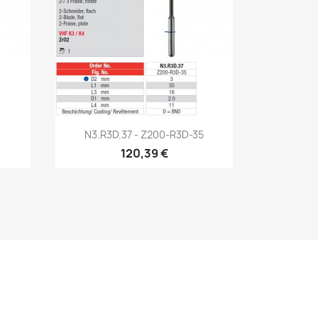
Aperçu rapide

N3.R3D.37 - Z200-R3D-35
120,39 €