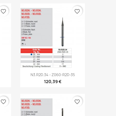
favorite_border
favorite_border
Aperçu rapide

N3.R2D.34 - Z060-R2D-35
120,39 €
favorite_border
favorite_border